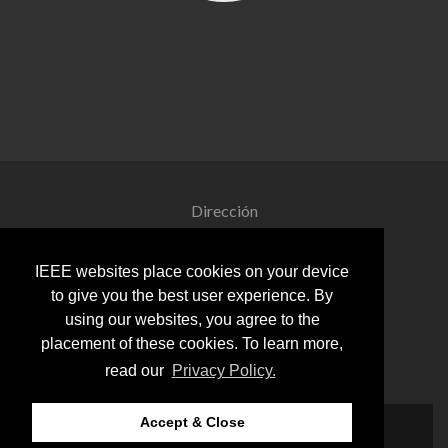
Dirección
José Ortiz Bejar
IEEE websites place cookies on your device
job at dep.fie.umich.mx
to give you the best user experience. By
using our websites, you agree to the
placement of these cookies. To learn more,
(+52) (443) 322 3500 ext 4370
read our
Privacy Policy.
Accept & Close
Zerif Lite
developed by
ThemeIsle